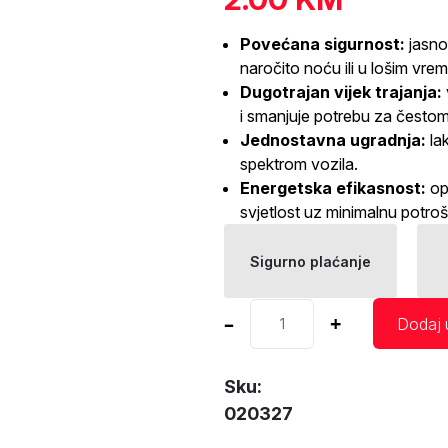
Povećana sigurnost:
jasno 
naročito noću ili u lošim vr
Dugotrajan vijek trajanja:
i smanjuje potrebu za čest
Jednostavna ugradnja:
lak
spektrom vozila.
Energetska efikasnost:
op
svjetlost uz minimalnu potrošn
Sigurno plaćanje
Halogena
–
+
Dodaj 
auto
sijalica
T10
Sku:
AMIO
020327
količina