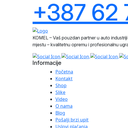
+387 62 
KOMEL – Vaš pouzdan partner u auto industri
mjestu – kvalitetnu opremu i profesionalnu ug
Informacije
Početna
Kontakt
Shop
Slike
Video
O nama
Blog
Pošalji brzi upit
Uslovi plaćanja