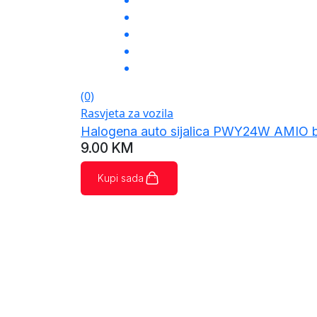
(0)
Rasvjeta za vozila
Halogena auto sijalica PWY24W AMIO bi
9.00
KM
Kupi sada