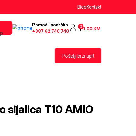
Blog
Kontakt
Pomoć i podrška
0
0.00
KM
+387 62 740 740
Pošalji brzi upit
 sijalica T10 AMIO