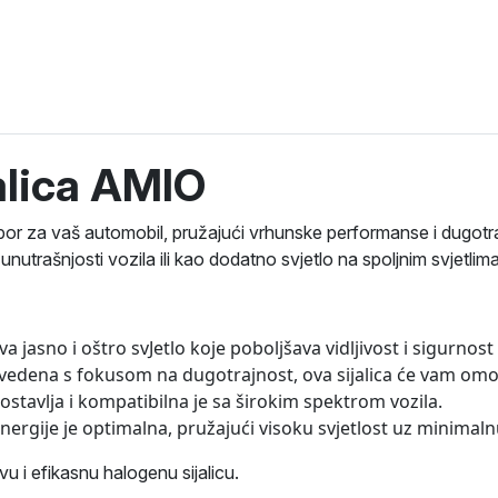
alica AMIO
bor za vaš automobil, pružajući vrhunske performanse i dugotra
 unutrašnjosti vozila ili kao dodatno svjetlo na spoljnim svjetlima
a jasno i oštro svJetlo koje poboljšava vidljivost i sigurnos
vedena s fokusom na dugotrajnost, ova sijalica će vam omog
ostavlja i kompatibilna je sa širokim spektrom vozila.
ergije je optimalna, pružajući visoku svjetlost uz minimaln
u i efikasnu halogenu sijalicu.