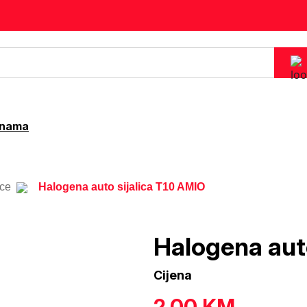
 nama
ice
Halogena auto sijalica T10 AMIO
Halogena auto
Cijena
2.00
KM