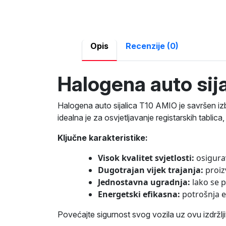
Opis
Recenzije (0)
Halogena auto sij
Halogena auto sijalica T10 AMIO je savršen iz
idealna je za osvjetljavanje registarskih tablica,
Ključne karakteristike:
Visok kvalitet svjetlosti:
osigurav
Dugotrajan vijek trajanja:
proiz
Jednostavna ugradnja:
lako se p
Energetski efikasna:
potrošnja en
Povećajte sigurnost svog vozila uz ovu izdržljiv