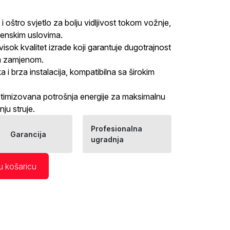
i oštro svjetlo za bolju vidljivost tokom vožnje,
emenskim uslovima.
visok kvalitet izrade koji garantuje dugotrajnost
om zamjenom.
a i brza instalacija, kompatibilna sa širokim
timizovana potrošnja energije za maksimalnu
ju struje.
Profesionalna
Garancija
ugradnja
u košaricu