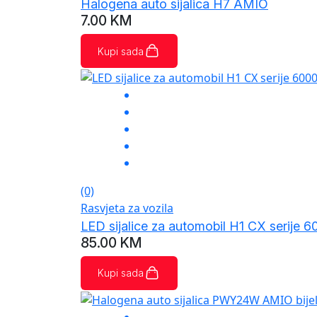
Halogena auto sijalica H7 AMIO
7.00
KM
Kupi sada
(0)
Rasvjeta za vozila
LED sijalice za automobil H1 CX serij
85.00
KM
Kupi sada