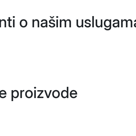
enti o našim
uslugam
še
proizvode