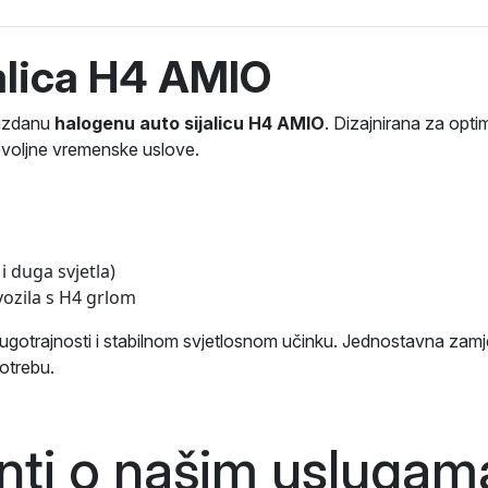
alica H4 AMIO
pouzdanu
halogenu auto sijalicu H4 AMIO
. Dizajnirana za opti
povoljne vremenske uslove.
i duga svjetla)
vozila s H4 grlom
gotrajnosti i stabilnom svjetlosnom učinku. Jednostavna zamjena
otrebu.
enti o našim
uslugam