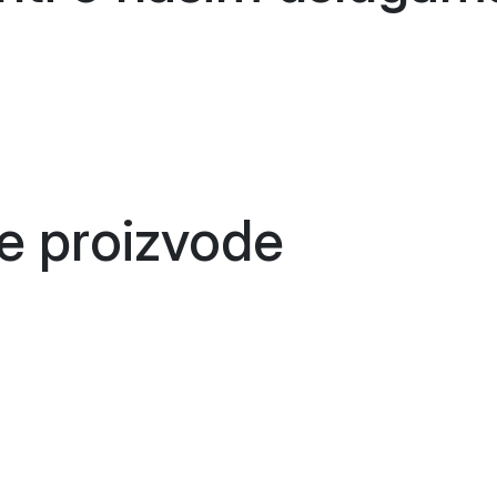
še
proizvode