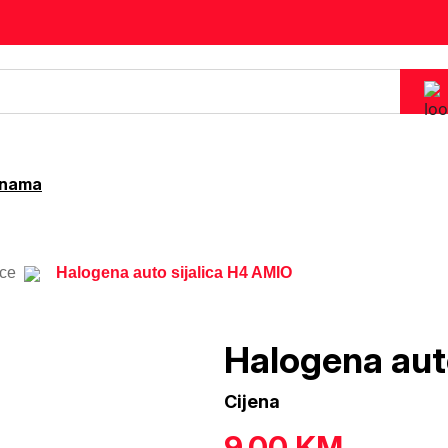
 nama
ice
Halogena auto sijalica H4 AMIO
Halogena aut
Cijena
9.00
KM