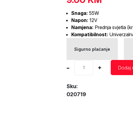
Snaga:
55W
Napon:
12V
Namjena:
Prednja svjetla (kr
Kompatibilnost:
Univerzalna
Sigurno plaćanje
Halogena
–
+
Dodaj 
auto
sijalica
H4
Sku:
AMIO
020719
količina