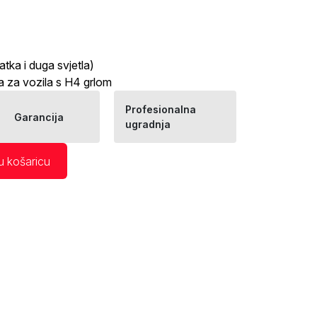
atka i duga svjetla)
 za vozila s H4 grlom
Profesionalna
Garancija
ugradnja
u košaricu