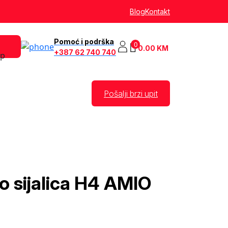
Blog
Kontakt
Pomoć i podrška
0
0.00
KM
+387 62 740 740
Pošalji brzi upit
o sijalica H4 AMIO