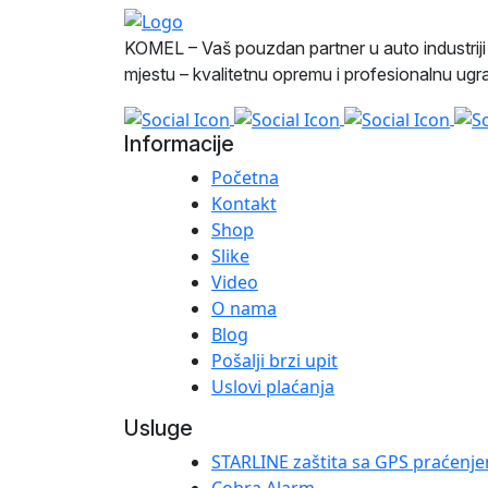
KOMEL – Vaš pouzdan partner u auto industri
mjestu – kvalitetnu opremu i profesionalnu ug
Informacije
Početna
Kontakt
Shop
Slike
Video
O nama
Blog
Pošalji brzi upit
Uslovi plaćanja
Usluge
STARLINE zaštita sa GPS praćenj