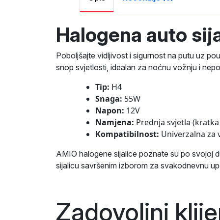
Halogena auto sij
Poboljšajte vidljivost i sigurnost na putu uz 
snop svjetlosti, idealan za noćnu vožnju i ne
Tip:
H4
Snaga:
55W
Napon:
12V
Namjena:
Prednja svjetla (kratka 
Kompatibilnost:
Univerzalna za 
AMIO halogene sijalice poznate su po svojoj du
sijalicu savršenim izborom za svakodnevnu up
Zadovoljni klij