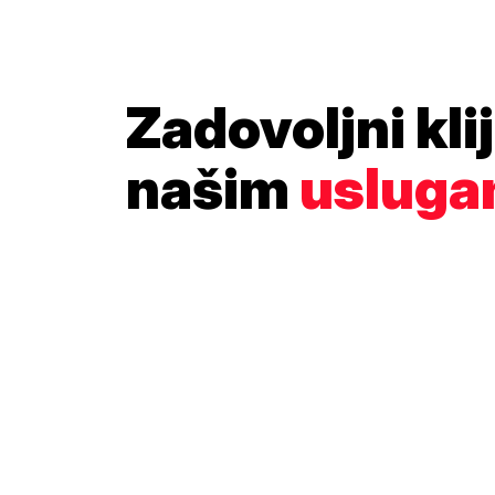
Zadovoljni klij
našim
uslug