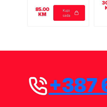
3
85.00
Kupi
KM
sada
+387 