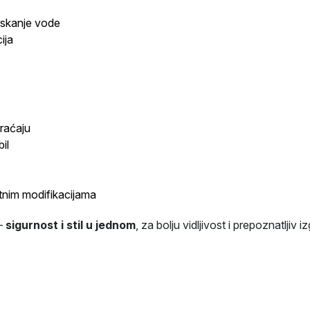
rskanje vode
ija
braćaju
il
nim modifikacijama
–
sigurnost i stil u jednom
, za bolju vidljivost i prepoznatljiv