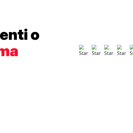
enti o
ama