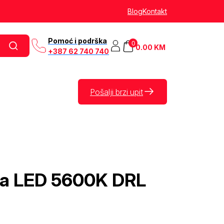
Blog
Kontakt
Pomoć i podrška
0
0.00
KM
+387 62 740 740
Pošalji brzi upit
la LED 5600K DRL