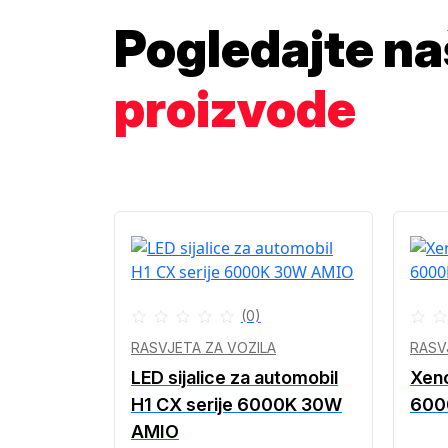
Pogledajte n
proizvode
(0)
RASVJETA ZA VOZILA
RASV
LED sijalice za automobil
Xeno
H1 CX serije 6000K 30W
600
AMIO