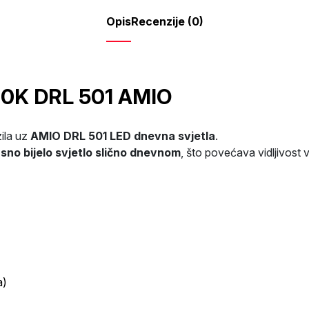
Opis
Recenzije (0)
00K DRL 501 AMIO
ila uz
AMIO DRL 501 LED dnevna svjetla
.
asno bijelo svjetlo slično dnevnom
, što povećava vidljivost
a)