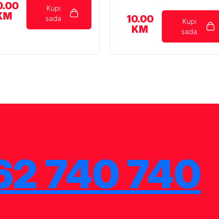
0.00
Kupi
KM
10.00
sada
Kupi
KM
sada
62 740 740