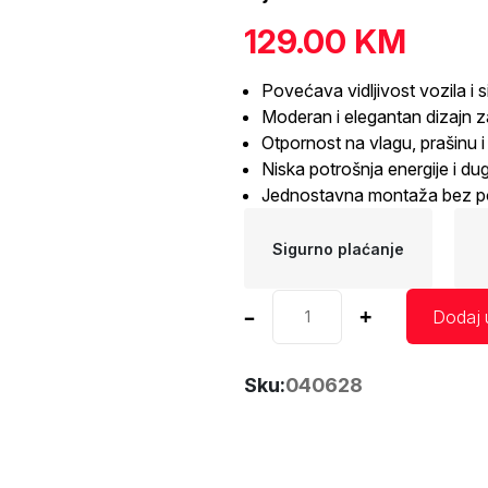
129.00
KM
Povećava vidljivost vozila i 
Moderan i elegantan dizajn z
Otpornost na vlagu, prašinu i 
Niska potrošnja energije i dug
Jednostavna montaža bez po
Sigurno plaćanje
Dnevna
–
+
Dodaj 
svjetla
LED
5600K
Sku:
040628
DRL
501
AMIO
količina