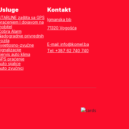
Usluge
Kontakt
STARLINE zaštita sa GPS
Igmanska bb
praćenjem I dojavom na
mobitel
71320 Vogošća
Cobra Alarm
Nadogradnje privrednih
vozila
E-mail: info@komel.ba
Svjetlosno-zvučne
ignalizacije
Tel: +387 62 740 740
Servis auto klima
GPS praćenje
uto sijalice
Auto zvučnici