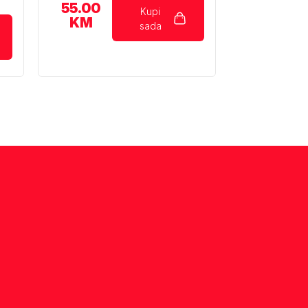
55.00
Kupi
KM
sada