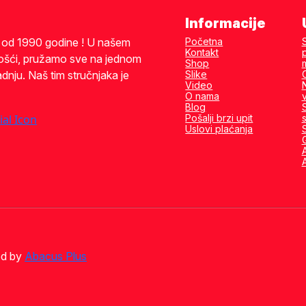
Informacije
i od 1990 godine ! U našem
Početna
Kontakt
ošći, pružamo sve na jednom
Shop
dnju. Naš tim stručnjaka je
Slike
Video
O nama
Blog
Pošalji brzi upit
s
Uslovi plaćanja
A
ed by
Abacus Plus