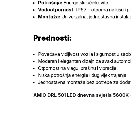
Potrošnja:
Energetski učinkovita
Vodootpornost:
IP67 – otporna na kišu i p
Montaža:
Univerzalna, jednostavna instalac
Prednosti:
Povećava vidljivost vozila i sigurnost u sao
Moderan i elegantan dizajn za svaki automob
Otpornost na vlagu, prašinu i vibracije
Niska potrošnja energije i dug vijek trajanja
Jednostavna montaža bez potrebe za dodat
AMIO DRL 501 LED dnevna svjetla 5600K