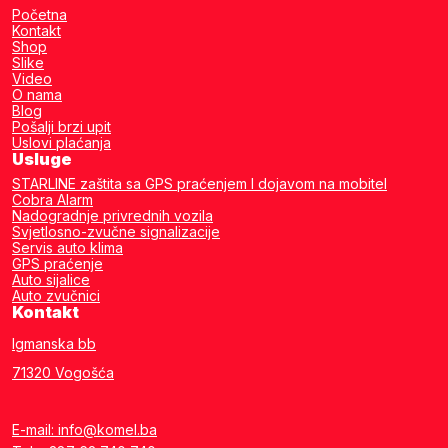
Početna
Kontakt
Shop
Slike
Video
O nama
Blog
Pošalji brzi upit
Uslovi plaćanja
Usluge
STARLINE zaštita sa GPS praćenjem I dojavom na mobitel
Cobra Alarm
Nadogradnje privrednih vozila
Svjetlosno-zvučne signalizacije
Servis auto klima
GPS praćenje
Auto sijalice
Auto zvučnici
Kontakt
Igmanska bb
71320 Vogošća
E-mail: info@komel.ba