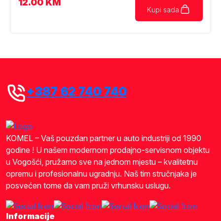
12.00
KM
Kupi sada
+387 62 740 740
KOMEL – Vaš pouzdan partner u auto industriji od 1990
godine ! U našem modernom prodajno-servisnom objektu
u Vogošći, pružamo sve na jednom mjestu – kvalitetnu
opremu i profesionalnu ugradnju. Naš tim stručnjaka je
posvećen tome da vam pruži vrhunsku uslugu.
Informacije